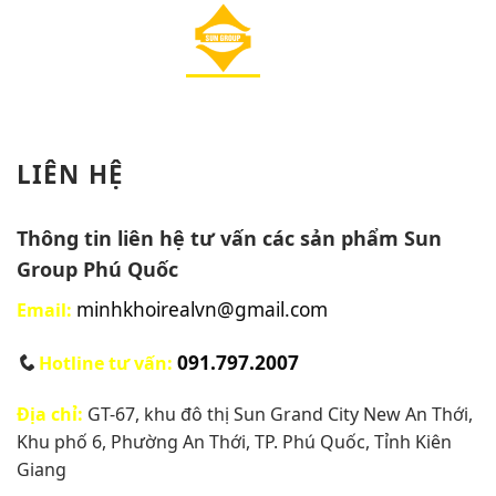
Skip
to
content
0939.777.399 - Hotline Tư Vấn
LIÊN HỆ
Thông tin liên hệ tư vấn các sản phẩm Sun
Group Phú Quốc
minhkhoirealvn@gmail.com
Email:
091.797.2007
Hotline tư vấn:
Địa chỉ:
GT-67, khu đô thị Sun Grand City New An Thới,
Khu phố 6, Phường An Thới, TP. Phú Quốc, Tỉnh Kiên
Giang